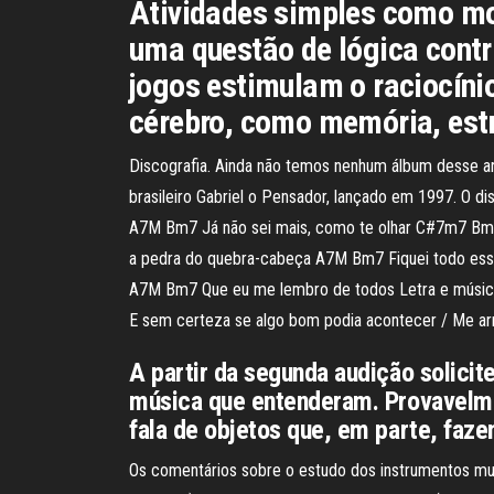
Atividades simples como mo
uma questão de lógica cont
jogos estimulam o raciocínio
cérebro, como memória, est
Discografia. Ainda não temos nenhum álbum desse ar
brasileiro Gabriel o Pensador, lançado em 1997. O d
A7M Bm7 Já não sei mais, como te olhar C#7m7 Bm
a pedra do quebra-cabeça A7M Bm7 Fiquei todo ess
A7M Bm7 Que eu me lembro de todos Letra e música d
E sem certeza se algo bom podia acontecer / Me a
A partir da segunda audição solicite
música que entenderam. Provavelme
fala de objetos que, em parte, faze
Os comentários sobre o estudo dos instrumentos mu