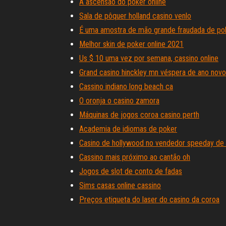
A ascensão do poker online
Sala de pôquer holland casino venlo
É uma amostra de mão grande fraudada de pok
Melhor skin de poker online 2021
Us $ 10 uma vez por semana, cassino online
Grand casino hinckley mn véspera de ano novo
Cassino indiano long beach ca
O oronja o casino zamora
Máquinas de jogos coroa casino perth
Academia de idiomas de poker
Casino de hollywood no vendedor speeday de
Cassino mais próximo ao cantão oh
Jogos de slot de conto de fadas
Sims casas online cassino
Preços etiqueta do laser do casino da coroa
Roleta facom caixa de ferramentas