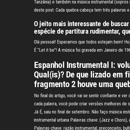
Tanzânia) e também na música instrumental (sopros e
deste post. Cada quebra-cabeça tem três palavras 
O jeito mais interessante de busca
espécie de partitura rudimentar, q
Olá pessoal! Esperamos que todos estejam bem! Hoj
É “Let it be”! A música foi gravada em Janeiro de 
Espanhol Instrumental I: vo
Qual(is)? De que lizado em 
fragmento 2 houve uma queb
No final do artigo, você vai se sentir confiante e v
cada palavra, você pode criar versões melhores de 
Já É, saiu no final de setembro. Não faço música in
instrumental urbana Palavras chave: (Jazz e Choro), 
Palavras-chave: razão instrumental; preconceito; bully