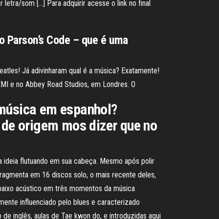
etra/som […] Para adquirir acesse o link no final
o Parson’s Code – que é uma
tles! Já adivinharam qual é a música? Exatamente!
 EMI e no Abbey Road Studios, em Londres. O
 música em espanhol?
s de origem mos dizer que no
e a ideia flutuando em sua cabeça. Mesmo após polir
ragmenta em 16 discos solo, o mais recente deles,
rabaixo acústico em três momentos da música
emente influenciado pelo blues e caracterizado
o de inglês, aulas de Tae kwon do, e introduzidas aqui