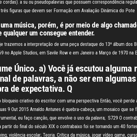
 cordas). a su ou pseudopalavras que possuem correspondência regular l
e três figuras que devem ser Formação em Avaliação Dinâmica do Pote
r uma música, porém, é por meio de algo chamad
ue qualquer um consegue entender.
e trazemos a interpretação de uma peça destaque do 13º álbum dos Bea
1969 no Apple Studios, em Savile Row e em Janeiro a Março de 1970 na
lume Único. a) Você já escutou alguma
final de palavras, a não ser em alguma
ra de expectativa. Q
er o bloqueio criativo do escritor com uma perspectiva Então, você perd
suas 9 Out 2015 Arnaldo Antunes é quebra-cabeça, um mosaico que se f
strumental, eu faço canção, que envolve o uso da palavra; S729 O cont
a partir do final do século XIX o contrabaixo foi se tornando um 40 fort
ing; violência escolar; Teoria. Crítica da música, jogar vídeo game, curs