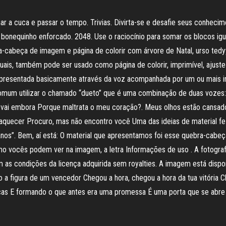
r a cuca e passar o tempo. Trivias. Divirta-se e desafie seus conheci
 bonequinho enforcado. 2048. Use o raciocínio para somar os blocos igu
a-cabeça de imagem e página de colorir com árvore de Natal, urso tedy
uais, também pode ser usado como página de colorir, imprimível, ajuste 
resentada basicamente através da voz acompanhada por um ou mais i
comum utilizar o chamado “dueto” que é uma combinação de duas vozes
 vai embora Porque maltrata o meu coração?. Meus olhos estão cansad
quecer Procuro, mas não encontro você Uma das ideias de material fez 
nos”. Bem, aí está: O material que apresentamos foi esse quebra-cabeç
o vocês podem ver na imagem, a letra Informações de uso . A fotograf
 as condições da licença adquirida sem royalties. A imagem está dispo
a figura de um vencedor Chegou a hora, chegou a hora da tua vitória C
ças E formando o que antes era uma promessa É uma porta que se abre 