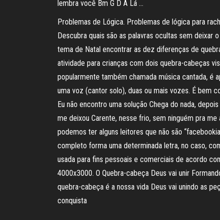
lembra você Bm G D A Lá …
Problemas de Lógica. Problemas de lógica para racha
Descubra quais são as palavras ocultas sem deixar o
tema de Natal encontrar as dez diferenças de quebr
atividade para crianças com dois quebra-cabeças vis
popularmente também chamada música cantada, é ap
uma voz (cantor solo), duas ou mais vozes. É bem 
Eu não encontro uma solução Chega do nada, depois
me deixou Carente, nesse frio, sem ninguém pra me a
podemos ter alguns leitores que não são “facebookia
completo forma uma determinada letra, no caso, com
usada para fins pessoais e comerciais de acordo com
4000x3000. O Quebra-cabeça Deus vai unir Formando 
quebra-cabeça é a nossa vida Deus vai unindo as pe
conquista