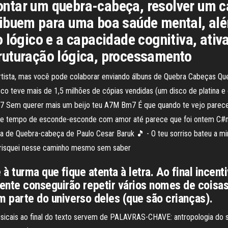
ntar um quebra-cabeça, resolver um c
ribuem para uma boa saúde mental, alé
 lógico e a capacidade cognitiva, ativ
ruturação lógica, processamento
tista, mas você pode colaborar enviando álbuns de Quebra Cabeças Que
isco teve mais de 1,5 milhões de cópias vendidas (um disco de platina
7 Sem querer mais um beijo teu A7M Bm7 É que quando te vejo parec
e tempo de esconde-esconde com amor até parece que foi ontem C#m7
e Quebra-cabeça de Paulo Cesar Baruk 🎵 - O teu sorriso bateu a minha
rrisquei nesse caminho mesmo sem saber
 à turma que fique atenta à letra. Ao final incent
nte conseguirão repetir vários nomes de coisas
m parte do universo deles (que são crianças).
sicais ao final do texto servem de PALAVRAS-CHAVE: antropologia do 