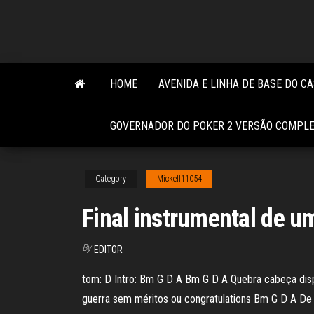
Skip
to
the
content
HOME
AVENIDA E LINHA DE BASE DO C
GOVERNADOR DO POKER 2 VERSÃO COMPLE
Category
Mickell11054
Final instrumental de u
By
EDITOR
tom: D Intro: Bm G D A Bm G D A Quebra cabeça dis
guerra sem méritos ou congratulations Bm G D A D