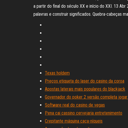
a partir do final do século XX e início do XXI. 13 A
palavras e construir significados. Quebra-cabeças m
Texas holdem
Preços etiqueta do laser do casino da coroa
Apostas laterais mais populares do blackjack
Governador do poker 2 versão completa jogar 
Software real do casino de vegas
Pena cai cassino cervejaria entretenimento
Crepitante máquina caça-níqueis