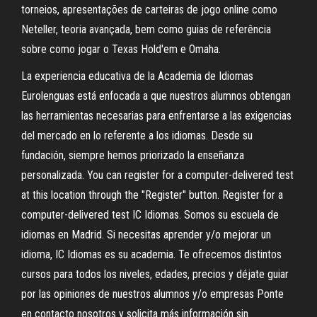
torneios, apresentações de carteiras de jogo online como
Neteller, teoria avançada, bem como guias de referência
sobre como jogar o Texas Hold'em e Omaha.
La experiencia educativa de la Academia de Idiomas
Eurolenguas está enfocada a que nuestros alumnos obtengan
las herramientas necesarias para enfrentarse a las exigencias
del mercado en lo referente a los idiomas. Desde su
fundación, siempre hemos priorizado la enseñanza
personalizada. You can register for a computer-delivered test
at this location through the "Register" button. Register for a
computer-delivered test IC Idiomas. Somos su escuela de
idiomas en Madrid. Si necesitas aprender y/o mejorar un
idioma, IC Idiomas es su academia. Te ofrecemos distintos
cursos para todos los niveles, edades, precios y déjate guiar
por las opiniones de nuestros alumnos y/o empresas Ponte
en contacto nosotros y solicita más información sin