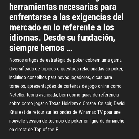
herramientas necesarias para
enfrentarse a las exigencias del
mercado en lo referente a los
idiomas. Desde su fundación,
siempre hemos …
Nossos artigos de estratégia de poker cobrem uma gama
diversificada de tópicos e questões relacionadas ao poker,
incluindo conselhos para novos jogadores, dicas para
torneios, apresentações de carteiras de jogo online como
Neteller, teoria avançada, bem como guias de referência
sobre como jogar o Texas Hold'em e Omaha. Ce soir, Davidi
Kitai est de retour sur les ondes de Winamax TV pour une
nouvelle session de tournois de poker en ligne du dimanche
en direct de Top of the P