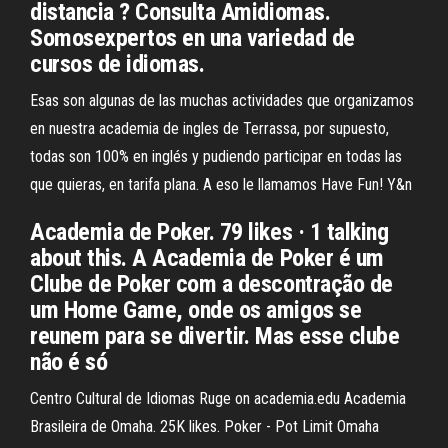
distancia ? Consulta Amidiomas.
Somosexpertos en una variedad de
cursos de idiomas.
Esas son algunas de las muchas actividades que organizamos
en nuestra academia de ingles de Terrassa, por supuesto,
todas son 100% en inglés y pudiendo participar en todas las
que quieras, en tarifa plana. A eso le llamamos Have Fun! Y&n
Academia de Poker. 79 likes · 1 talking
about this. A Academia de Poker é um
Clube de Poker com a descontração de
um Home Game, onde os amigos se
reunem para se divertir. Mas esse clube
não é só
Centro Cultural de Idiomas Ruge on academia.edu Academia
Brasileira de Omaha. 25K likes. Poker - Pot Limit Omaha