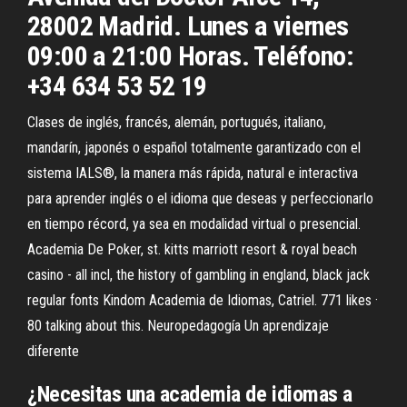
28002 Madrid. Lunes a viernes
09:00 a 21:00 Horas. Teléfono:
+34 634 53 52 19
Clases de inglés, francés, alemán, portugués, italiano,
mandarín, japonés o español totalmente garantizado con el
sistema IALS®, la manera más rápida, natural e interactiva
para aprender inglés o el idioma que deseas y perfeccionarlo
en tiempo récord, ya sea en modalidad virtual o presencial.
Academia De Poker, st. kitts marriott resort & royal beach
casino - all incl, the history of gambling in england, black jack
regular fonts Kindom Academia de Idiomas, Catriel. 771 likes ·
80 talking about this. Neuropedagogía Un aprendizaje
diferente
¿Necesitas una academia de idiomas a