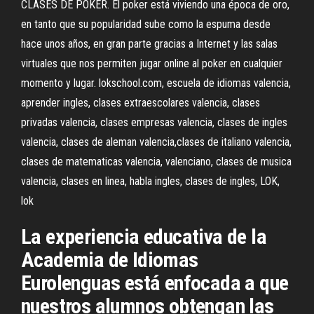
CLASES DE POKER. El poker está viviendo una época de oro,
en tanto que su popularidad sube como la espuma desde
hace unos años, en gran parte gracias a Internet y las salas
virtuales que nos permiten jugar online al poker en cualquier
momento y lugar. lokschool.com, escuela de idiomas valencia,
aprender ingles, clases extraescolares valencia, clases
privadas valencia, clases empresas valencia, clases de ingles
valencia, clases de aleman valencia,clases de italiano valencia,
clases de matematicas valencia, valenciano, clases de musica
valencia, clases en linea, habla ingles, clases de ingles, LOK,
lok
La experiencia educativa de la
Academia de Idiomas
Eurolenguas está enfocada a que
nuestros alumnos obtengan las