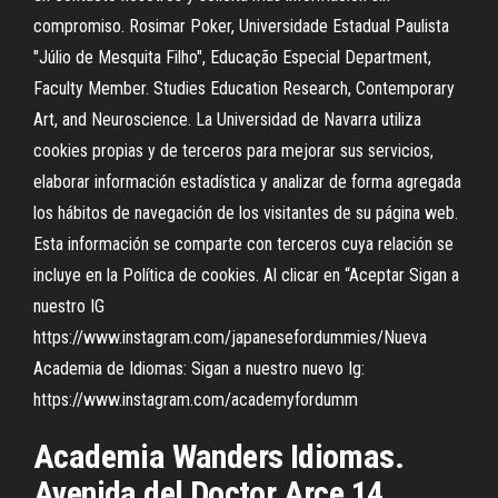
compromiso. Rosimar Poker, Universidade Estadual Paulista
"Júlio de Mesquita Filho", Educação Especial Department,
Faculty Member. Studies Education Research, Contemporary
Art, and Neuroscience. La Universidad de Navarra utiliza
cookies propias y de terceros para mejorar sus servicios,
elaborar información estadística y analizar de forma agregada
los hábitos de navegación de los visitantes de su página web.
Esta información se comparte con terceros cuya relación se
incluye en la Política de cookies. Al clicar en “Aceptar Sigan a
nuestro IG
https://www.instagram.com/japanesefordummies/Nueva
Academia de Idiomas: Sigan a nuestro nuevo Ig:
https://www.instagram.com/academyfordumm
Academia Wanders Idiomas.
Avenida del Doctor Arce 14,