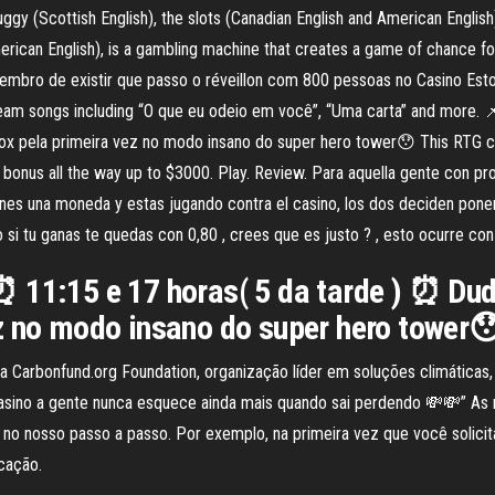
 puggy (Scottish English), the slots (Canadian English and American Engli
(American English), is a gambling machine that creates a game of chance fo
bro de existir que passo o réveillon com 800 pessoas no Casino Estori
eam songs including “O que eu odeio em você”, “Uma carta” and more. 
ela primeira vez no modo insano do super hero tower😯 This RTG casi
bonus all the way up to $3000. Play. Review. Para aquella gente con pro
s una moneda y estas jugando contra el casino, los dos deciden poner 1 
 si tu ganas te quedas con 0,80 , crees que es justo ? , esto ocurre co
 ⏰ 11:15 e 17 horas( 5 da tarde ) ⏰ 
z no modo insano do super hero tower
a Carbonfund.org Foundation, organização líder em soluções climáticas
 casino a gente nunca esquece ainda mais quando sai perdendo 💸💸” As
no nosso passo a passo. Por exemplo, na primeira vez que você solicita
cação.