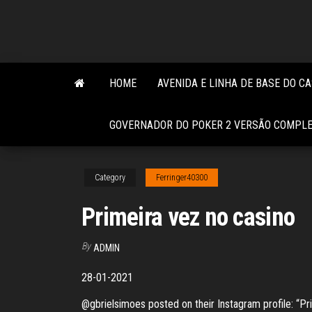
Skip
to
the
content
HOME
AVENIDA E LINHA DE BASE DO C
GOVERNADOR DO POKER 2 VERSÃO COMPLE
Category
Ferringer40300
Primeira vez no casino
By
ADMIN
28-01-2021
@gbrielsimoes posted on their Instagram profile: “P