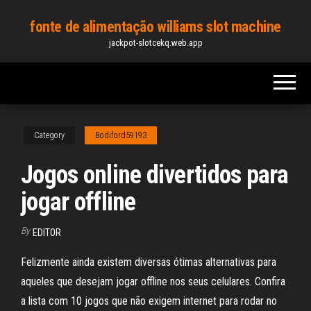
Skip
fonte de alimentação williams slot machine
to
jackpot-slotcekq.web.app
the
content
Category
Bodiford59193
Jogos online divertidos para
jogar offline
By
EDITOR
Felizmente ainda existem diversas ótimas alternativas para
aqueles que desejam jogar offline nos seus celulares. Confira
a lista com 10 jogos que não exigem internet para rodar no