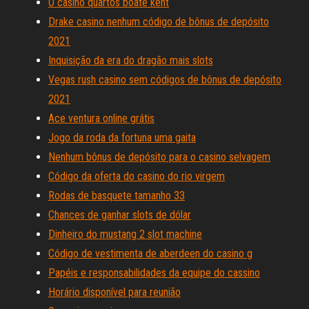
O casino quartos boate kent
Drake casino nenhum código de bônus de depósito
2021
Inquisição da era do dragão mais slots
Vegas rush casino sem códigos de bônus de depósito
2021
Ace ventura online grátis
Jogo da roda da fortuna uma gaita
Nenhum bônus de depósito para o casino selvagem
Código da oferta do casino do rio virgem
Rodas de basquete tamanho 33
Chances de ganhar slots de dólar
Dinheiro do mustang 2 slot machine
Código de vestimenta de aberdeen do casino g
Papéis e responsabilidades da equipe do cassino
Horário disponível para reunião