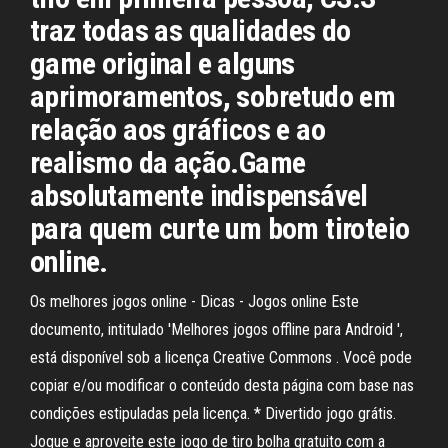
traz todas as qualidades do
game original e alguns
aprimoramentos, sobretudo em
relação aos gráficos e ao
realismo da ação.Game
absolutamente indispensável
para quem curte um bom tiroteio
online.
Os melhores jogos online - Dicas - Jogos online Este
documento, intitulado 'Melhores jogos offline para Android ',
está disponível sob a licença Creative Commons . Você pode
copiar e/ou modificar o conteúdo desta página com base nas
condições estipuladas pela licença. * Divertido jogo grátis.
Jogue e aproveite este jogo de tiro bolha gratuito com a