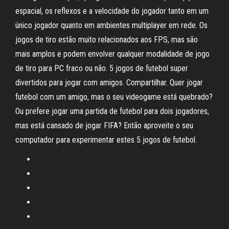
espacial, os reflexos e a velocidade do jogador tanto em um
único jogador quanto em ambientes multiplayer em rede. Os
jogos de tiro estão muito relacionados aos FPS, mas são
mais amplos e podem envolver qualquer modalidade de jogo
de tiro para PC fraco ou não. 5 jogos de futebol super
divertidos para jogar com amigos. Compartilhar. Quer jogar
futebol com um amigo, mas o seu videogame está quebrado?
Ou prefere jogar uma partida de futebol para dois jogadores,
mas está cansado de jogar FIFA? Então aproveite o seu
computador para experimentar estes 5 jogos de futebol.