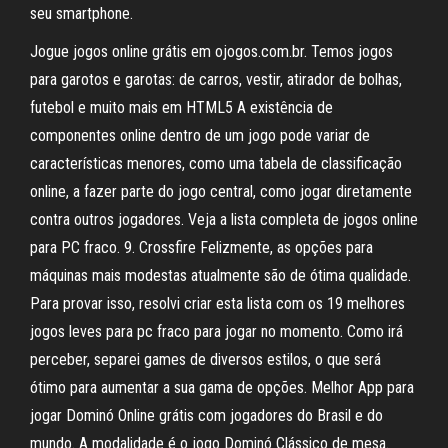
seu smartphone.
Jogue jogos online grátis em ojogos.com.br. Temos jogos
para garotos e garotas: de carros, vestir, atirador de bolhas,
futebol e muito mais em HTML5 A existência de
componentes online dentro de um jogo pode variar de
características menores, como uma tabela de classificação
online, a fazer parte do jogo central, como jogar diretamente
contra outros jogadores. Veja a lista completa de jogos online
para PC fraco. 9. Crossfire Felizmente, as opções para
máquinas mais modestas atualmente são de ótima qualidade.
Para provar isso, resolvi criar esta lista com os 19 melhores
jogos leves para pc fraco para jogar no momento. Como irá
perceber, separei games de diversos estilos, o que será
ótimo para aumentar a sua gama de opções. Melhor App para
jogar Dominó Online grátis com jogadores do Brasil e do
mundo. A modalidade é o jogo Dominó Clássico de mesa.