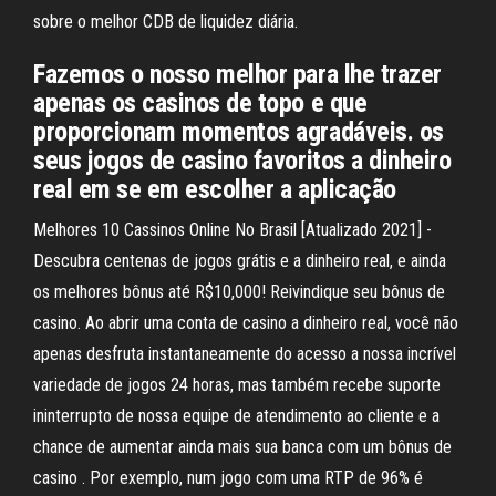
sobre o melhor CDB de liquidez diária.
Fazemos o nosso melhor para lhe trazer
apenas os casinos de topo e que
proporcionam momentos agradáveis. os
seus jogos de casino favoritos a dinheiro
real em se em escolher a aplicação
Melhores 10 Cassinos Online No Brasil [Atualizado 2021] -
Descubra centenas de jogos grátis e a dinheiro real, e ainda
os melhores bônus até R$10,000! Reivindique seu bônus de
casino. Ao abrir uma conta de casino a dinheiro real, você não
apenas desfruta instantaneamente do acesso a nossa incrível
variedade de jogos 24 horas, mas também recebe suporte
ininterrupto de nossa equipe de atendimento ao cliente e a
chance de aumentar ainda mais sua banca com um bônus de
casino . Por exemplo, num jogo com uma RTP de 96% é