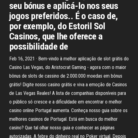
seu bónus e aplicá-lo nos seus
jogos preferidos.. É o caso de,
por exemplo, do Estoril Sol
Casinos, que lhe oferece a
possibilidade de
Feb 16, 2021 · Bem-vindo à melhor aplicação de slot grátis do
Casino Las Vegas, do Aristocrat Gaming - agora com o maior
bônus de slots de cassino de 2.000.000 moedas em bônus
grátis! Digite nosso casino grátis e viva a emoção de Casinos
de Las Vegas Reales! A lista de companhias disponíveis para
o público só cresce e a dificuldade em encontrar o melhor
casino online Portugal aumenta. Conheça nosso guia sobre os
melhores casinos de Portugal. Está em busca do melhor
casino? Que tal olhar nosso guia e conhecer as páginas
autorizadas. A febre do dinheiro real no Poker virtual. Depois