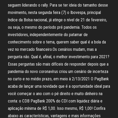
seguem liderando o rally. Para se ter ideia do tamanho desse
movimento, nesta segunda feira (7) o Ibovespa, principal
índice da Bolsa nacional, já atinge o nível de 21 de fevereiro,
ou seja, o mesmo do período pré pandemia. Todos os
investidores, independentemente do patamar de
conhecimento sobre o tema, querem saber qual é a bola da
vez no mercado financeiro.Os cenários mudam, mas a
pergunta não. Qual é, afinal, o melhor investimento para 2021?
Essas perguntas são mais difíceis de responder depois que a
pandemia do novo coronavírus criou um cenário de incerteza
no curto e no médio prazo, em meio à 2/13/2021 O PagBank
acaba de lançar uma novidade que é a oportunidade ideal para
você começar o ano com o pé direito e muito dinheiro na
conta: o CDB PagBank 200% do CDI com liquidez diária e
aplicação mínima de R$ 1,00. Isso mesmo, R$ 1,00! Confira
abaixo as características, vantagens e mais informações